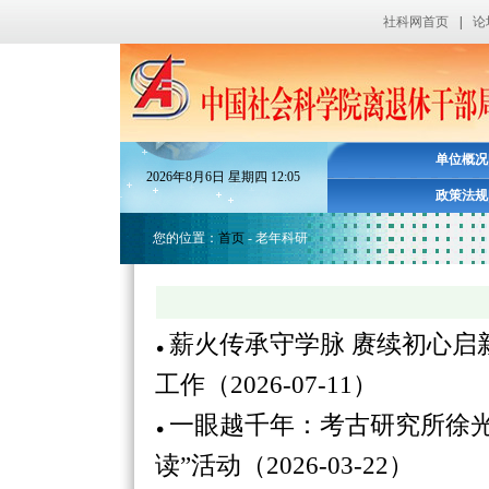
社科网首页
|
论
单位概况
2026
年
8
月
6
日
星期四
12
:
05
政策法规
您的位置：
首页
- 老年科研
薪火传承守学脉 赓续初心启
工作（2026-07-11）
一眼越千年：考古研究所徐
读”活动（2026-03-22）