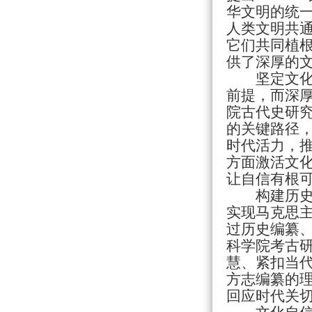
华文明的统一
人类文明共
它们共同植根
供了深厚的
坚定文
前提，而深
院古代史研
的关键路径，
时代活力，
方面激活文
让自信有根
构建历
实现马克思
过历史编纂
科学院考古
慧、紧扣当
方志编纂的
回应时代关