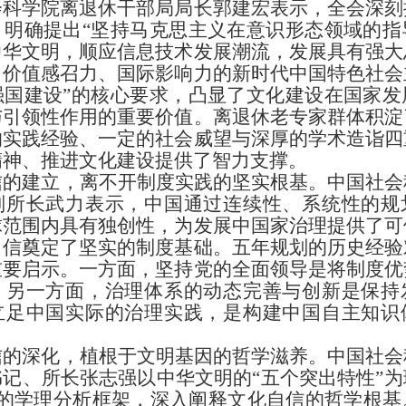
会科学院离退休干部局局长郭建宏表示，全会深刻
，明确提出
“坚持马克思主义在意识形态领域的指
中华文明，顺应信息技术发展潮流，发展具有强大
、价值感召力、国际影响力的新时代中国特色社会
强国建设”的核心要求，凸显了文化建设在国家发
与引领性作用的重要价值。离退休老专家群体积淀
的实践经验、一定的社会威望与深厚的学术造诣四
精神、推进文化建设提供了智力支撑。
信的建立，离不开制度实践的坚实根基。中国社会
副所长武力表示，中国通过连续性、系统性的规
球范围内具有独创性，为发展中国家治理提供了可
自信奠定了坚实的制度基础。五年规划的历史经验
重要启示。一方面，坚持党的全面领导是将制度优
；另一方面，治理体系的动态完善与创新是保持
立足中国实际的治理实践，是构建中国自主知识
信的深化，植根于文明基因的哲学滋养。中国社会
书记、所长张志强以中华文明的
“五个突出特性”
+1”的学理分析框架，深入阐释文化自信的哲学根