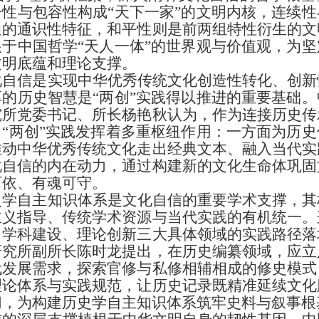
性与包容性构成“天下一家”的文明内核，连续
通的通识性特征，和平性则是前两组特性衍生的文
于中国哲学“天人一体”的世界观与价值观，为
文明底蕴和理论支撑。
化自信是实现中华优秀传统文化创造性转化、创新
厚的历史智慧是
“两创”实践得以推进的重要基础
究所党委书记、所长杨艳秋认为，作为连接历史传
“两创”实践发挥着多重枢纽作用：一方面为历
推动中华优秀传统文化走出经典文本、融入当代实
化自信的内在动力，通过构建新的文化生命体巩固
可依、有魂可守。
史学自主知识体系是文化自信的重要学术支撑，其
主义指导、传统学术资源与当代实践的有机统一。
、学科建设、理论创新三大具体领域的实践路径落
研究所副所长陈时龙提出，在历史编纂领域，应立
代发展需求，探索官修与私修相辅相成的修史模式
理论体系与实践规范，让历史记录既精准延续文化
切，为构建历史学自主知识体系筑牢史料与叙事根