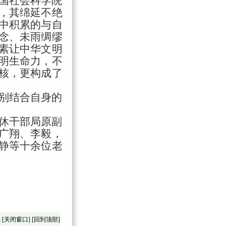
国社会科学院
，其绵延不绝
中积累的与自
念、未雨绸缪
素让中华文明
明生命力，不
核，更构成了
别结合自身的
休干部局原副
广翔、李毅，
静等十余位老
] [
关闭窗口
] [
回到顶部
]