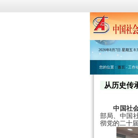
2026
年
8
月
7
日
星期五
8
:
您的位置：
首页
- 工作
从历史传
中国社
部局、中国
彻党的二十届