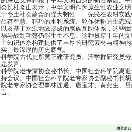
信的深层支撑植根于中华文明自身的韧性基因。中
副会长杜晓山表示，中华文明作为原生性农业文明
在于乡土社会蕴含的强大韧性
——先民在农耕实践
的生存智慧、精巧的水利系统、轮作休耕的生态观
，以及基于水源地缘形成的宗族互助体系，这些因
人祸与战乱动荡仍能生生不息。这种贯穿千年的文
自主知识体系构建提供了丰厚的研究素材与精神内
坚实、最深厚的历史底气。
会科学院古代史所黄正建研究员、汪学群研究员分
主题发言。
会科学院老专家协会秘书长、中国社会科学院离退
主持会议。中国社会科学院老专家协会副秘书长胡
学院老专家协会理事林连通、唐宝才、黄燕生、吕
发言。
[
推荐朋友