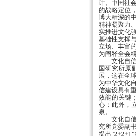
计。中国社
的战略定位
博大精深的
精神凝聚力
实推进文化
基础性支撑
立场、丰富
为阐释全会
文化自
国研究所原
展，这在全
为中华文化
信建设具有
效能的关键
心；此外，
泉。
文化自
究所党委副
提出“2+2