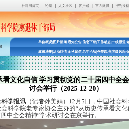
社科网首页
|
论坛
|
人文社区
|
客户端
|
官方微博
|
报刊投
单位概况
|
图片新闻
|
通知公告
|
信息下载
|
工作动态
|
一线报道
|
39
政策法规
|
活动站情
|
金秋聚焦
|
老年论坛
|
创作园地
|
老龄风采
|
动态
承看文化自信 学习贯彻党的二十届四中全
讨会举行（2025-12-20）
会科学报讯
（记者孙美娟）
12月5日，中国社会
社会科学院老专家协会主办的“从历史传承看文化
四中全会精神”学术研讨会在京举行。