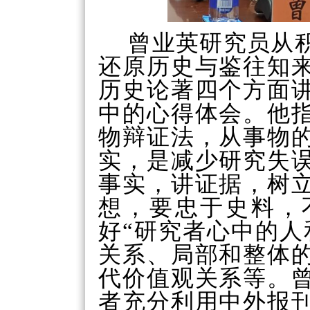
曾业英研究员从
还原历史与鉴往知
历史论著四个方面
中的心得体会。他
物辩证法，从事物
实，是减少研究失
事实，讲证据，树
想，要忠于史料，
好
“
研究者心中的人
关系、局部和整体
代价值观关系等。
者充分利用中外报