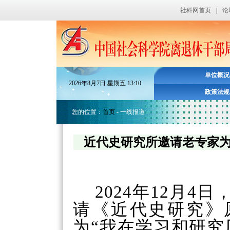
社科网首页
|
论
单位概况
2026
年
8
月
7
日
星期五
13
:
10
政策法规
您的位置：
首页
- 一线报道
近代史研究所邀请老专家为青年
2024
年
12
月
4
日
请《近代史研究》
为
“
我在学习和研究