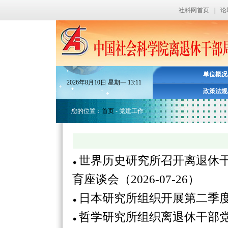
社科网首页
|
论
单位概况
2026
年
8
月
10
日
星期一
13
:
11
政策法规
您的位置：
首页
- 党建工作
世界历史研究所召开离退休
育座谈会（2026-07-26）
日本研究所组织开展第二季度离
哲学研究所组织离退休干部