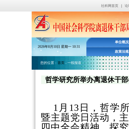
社科网首页
|
论
单位概况
2026
年
8
月
10
日
星期一
10
:
31
政策法规
您的位置：
首页
- 一线报道
哲学研究所举办离退休干部冬季
1月13日，哲学
暨主题党日活动，主
四中全会精神，探究