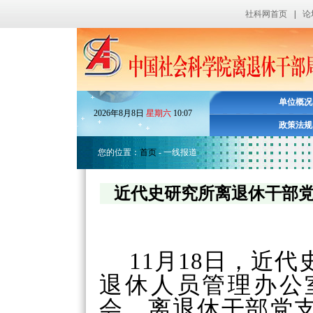
社科网首页
|
论
单位概况
2026
年
8
月
8
日
星期六
10
:
07
政策法规
您的位置：
首页
- 一线报道
近代史研究所离退休干部党支
11月18日，近
退休人员管理办公
会。离退休干部党