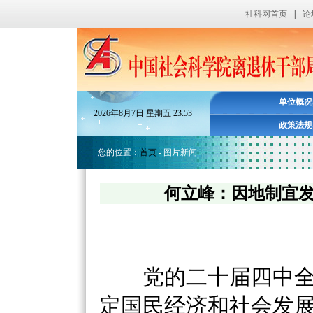
社科网首页
|
论
单位概况
2026
年
8
月
7
日
星期五
23
:
53
政策法规
您的位置：
首页
- 图片新闻
何立峰：因地制宜发展新
党的二十届四中全
定国民经济和社会发