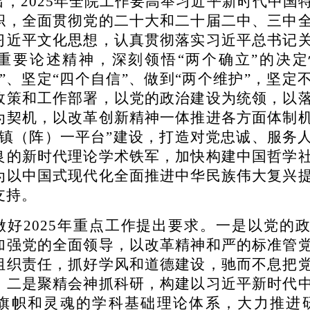
出，
2025年全院工作要高举习近平新时代中国
帜，全面贯彻党的二十大和二十届二中、三中
习近平文化思想，认真贯彻落实习近平总书记
重要论述精神，深刻领悟“两个确立”的决
”、坚定“四个自信”、做到“两个维护”，坚定
政策和工作部署，以党的政治建设为统领，以
为契机，以改革创新精神一体推进各方面体制
两镇（阵）一平台”建设，打造对党忠诚、服务
良的新时代理论学术铁军，加快构建中国哲学
为以中国式现代化全面推进中华民族伟大复兴
支持。
做好
2025年重点工作提出要求。一是以党的
加强党的全面领导，以改革精神和严的标准管
组织责任，抓好学风和道德建设，驰而不息把
。二是聚精会神抓科研，构建以习近平新时代
旗帜和灵魂的学科基础理论体系，大力推进