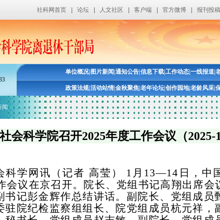
社科网首页
|
论坛
|
人文社区
|
客户端
|
官方微博
|
报刊投
单位概况
|
图片新闻
|
通知公告
|
信息下载
|
工作动态
|
一线报道
|
33
政策法规
|
活动站情
|
金秋聚焦
|
老年论坛
|
创作园地
|
老龄风采
|
新闻
社会科学院召开2025年度工作会议（2025-1
会科学网讯（记者
高莹）
1月13—14日，
度工作会议在京召开。院长、党组书记高翔出席会
副书记彭金辉作总结讲话。副院长、党组成员
委驻院纪检监察组组长、院党组成员杭元祥，