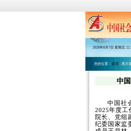
2026
年
8
月
7
日
星期五
22
:
您的位置：
首页
- 图片
中国
中国社
2025年
院长、党组
纪委国家监