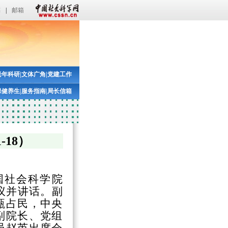
稿
|
邮箱
老年科研
|
文体广角
|
党建工作
保健养生
|
服务指南
|
局长信箱
-18）
中国社会科学院
议并讲话。副
甄占民，中央
副院长、党组