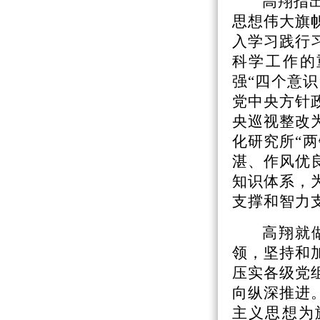
高翔指
思想伟大旗
入学习践行
科学工作的
强“四个意识
党中央方针
央巡视整改
化研究所“
湛、作风优
知识体系，
支撑和智力
高翔就
领，坚持和
压实各级党
向纵深推进
主义思想为