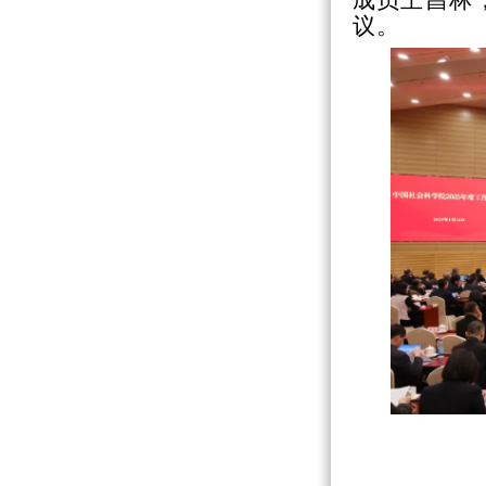
成员王昌林
议。