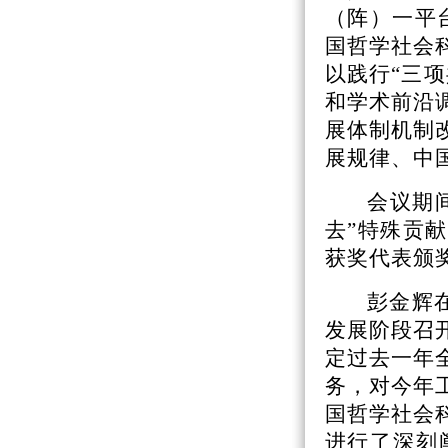
（阵）一平
国哲学社会
以践行“三
和学术前沿
展体制机制
展规律、中
会议期
去”特殊贡
获奖代表颁
彭金辉
发展阶段召
定过去一年
务，对今年
国哲学社会
进行了深刻