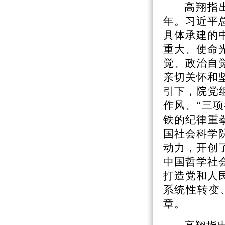
高翔指
年。习近平
具体承建的
重大、使命
觉、政治自
亲切关怀和
引下，院党
作风、“三
铁的纪律重
国社会科学
动力，开创
中国哲学社
打造党和人
系统性转变
章。