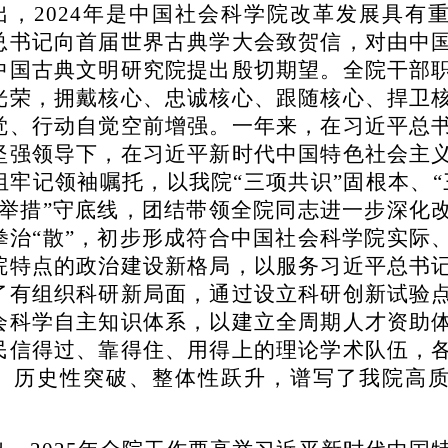
出，
2024年是中国社会科学院改革发展具有
总书记向首届世界古典学大会致贺信，对由中
中国古典文明研究院提出殷切期望。全院干部
光荣，拥戴核心、忠诚核心、跟随核心、捍卫
觉、行动自觉空前增强。一年来，在习近平总
坚强领导下，在习近平新时代中国特色社会主
组牢记领袖嘱托，以我院“三项共识”固根本、“
项举措”守底线，团结带领全院同志进一步深化
拳治“散”，初步形成符合中国社会科学院实际
院特点的政治建设新格局，以服务习近平总书
了有组织科研新局面，通过设立科研创新试验
会科学自主知识体系，以建立全周期人才资助
民信得过、靠得住、用得上的理论学术队伍，
、历史性突破、整体性跃升，谱写了我院高